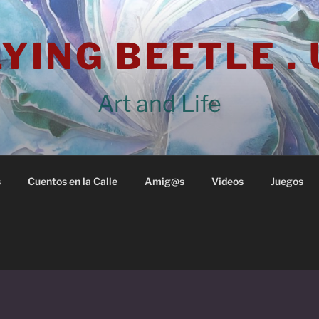
YING BEETLE .
Art and Life
s
Cuentos en la Calle
Amig@s
Videos
Juegos