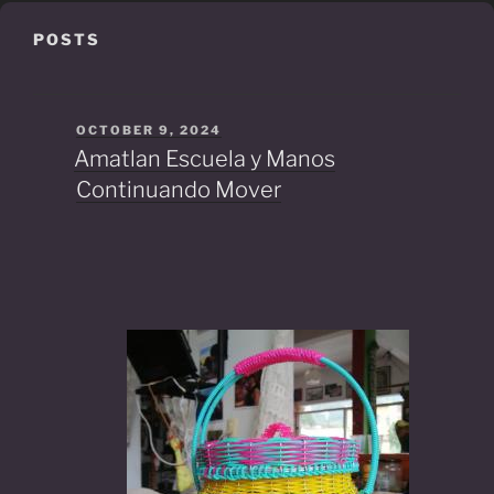
POSTS
POSTED
OCTOBER 9, 2024
Posts
ON
Amatlan Escuela y Manos
pagination
Continuando Mover