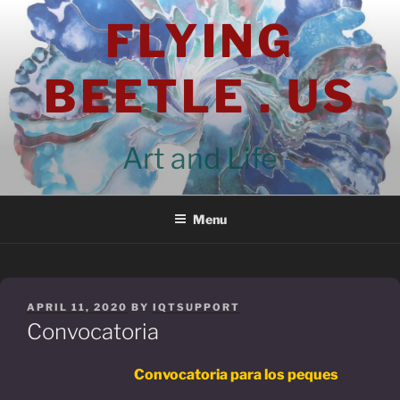
Skip
FLYING
to
content
BEETLE . US
Art and Life
Menu
POSTED
APRIL 11, 2020
BY
IQTSUPPORT
ON
Convocatoria
Convocatoria para los peques