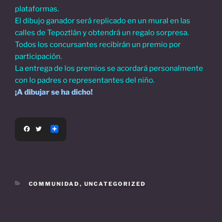
plataformas.
El dibujo ganador será replicado en un mural en las
calles de Tepoztlán y obtendrá un regalo sorpresa.
Todos los concursantes recibirán un premio por
participación.
La entrega de los premios se acordará personalmente
con lo padres o representantes del niño.
¡A dibujar se ha dicho!
F
T
a
w
c
i
e
t
b
t
o
e
o
r
k
CATEGORIES
COMMUNIDAD
,
UNCATEGORIZED