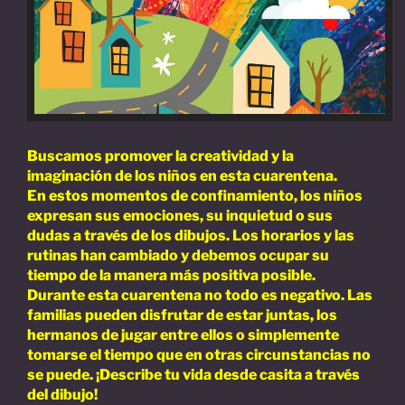
Buscamos promover la creatividad y la
imaginación de los niños en esta cuarentena.
En estos momentos de confinamiento, los niños
expresan sus emociones, su inquietud o sus
dudas a través de los dibujos. Los horarios y las
rutinas han cambiado y debemos ocupar su
tiempo de la manera más positiva posible.
Durante esta cuarentena no todo es negativo. Las
familias pueden disfrutar de estar juntas, los
hermanos de jugar entre ellos o simplemente
tomarse el tiempo que en otras circunstancias no
se puede. ¡Describe tu vida desde casita a través
del dibujo!