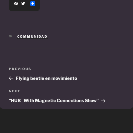
F
T
a
w
c
i
e
t
b
t
o
e
o
r
k
CATEGORIES
COMMUNIDAD
Post
Previous
PREVIOUS
navigation
Post
Flying beetle en movimiento
Next
NEXT
Post
“HUB- With Magnetic Connections Show”